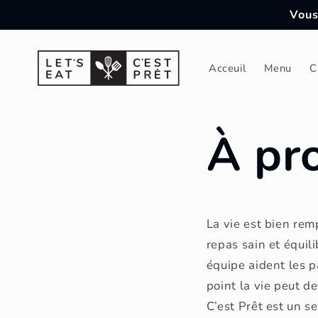
et
Vous
passer
au
contenu
Acceuil
Menu
C
À pr
La vie est bien re
repas sain et équil
équipe aident les p
point la vie peut d
C’est Prêt est un s