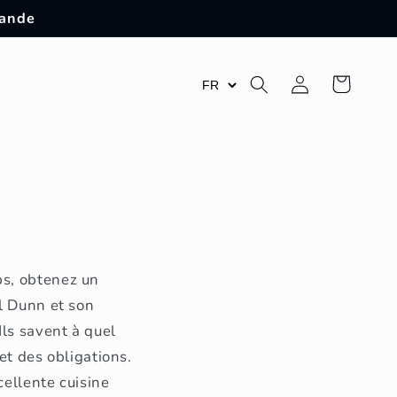
mande
Connexion
Panier
ps, obtenez un
el Dunn et son
Ils savent à quel
et des obligations.
cellente cuisine